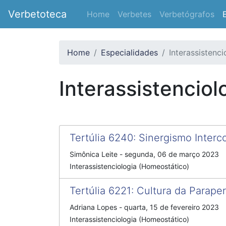
Verbetoteca
Home
Verbetes
Verbetógrafos
Home
Especialidades
Interassistenci
Interassistenciol
Tertúlia 6240
:
Sinergismo Inter
Simônica Leite
-
segunda, 06 de março 2023
Interassistenciologia (Homeostático)
Tertúlia 6221
:
Cultura da Paraper
Adriana Lopes
-
quarta, 15 de fevereiro 2023
Interassistenciologia (Homeostático)