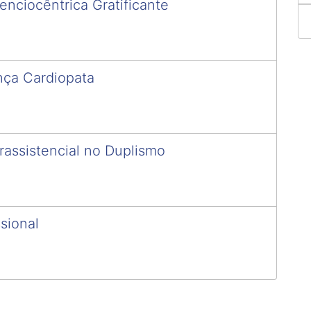
nciocêntrica Gratificante
ança Cardiopata
assistencial no Duplismo
sional