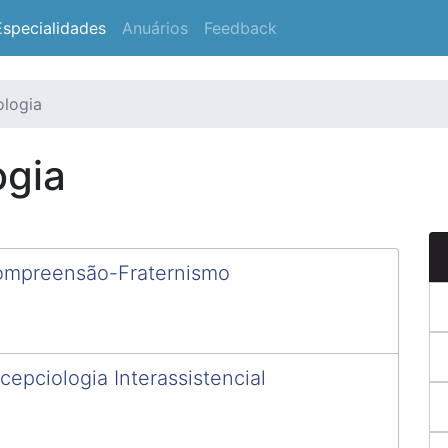
Especialidades
Anuários
Feedback
ologia
ogia
compreensão-Fraternismo
cepciologia Interassistencial