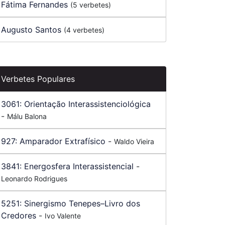
Fátima Fernandes
(5 verbetes)
Augusto Santos
(4 verbetes)
Verbetes Populares
3061:
Orientação Interassistenciológica
-
Málu Balona
927:
Amparador Extrafísico
-
Waldo Vieira
3841:
Energosfera Interassistencial
-
Leonardo Rodrigues
5251:
Sinergismo Tenepes–Livro dos
Credores
-
Ivo Valente