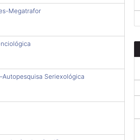
es-Megatrafor
enciológica
–Autopesquisa Seriexológica