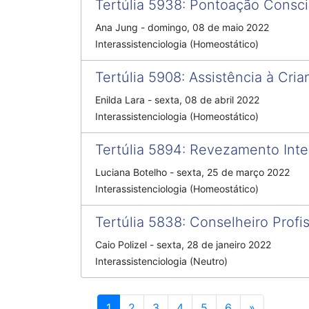
Tertúlia 5938
:
Pontoação Conscie
Ana Jung
-
domingo, 08 de maio 2022
Interassistenciologia (Homeostático)
Tertúlia 5908
:
Assistência à Cri
Enilda Lara
-
sexta, 08 de abril 2022
Interassistenciologia (Homeostático)
Tertúlia 5894
:
Revezamento Inter
Luciana Botelho
-
sexta, 25 de março 2022
Interassistenciologia (Homeostático)
Tertúlia 5838
:
Conselheiro Profis
Caio Polizel
-
sexta, 28 de janeiro 2022
Interassistenciologia (Neutro)
Próximo
1
2
3
4
5
6
»