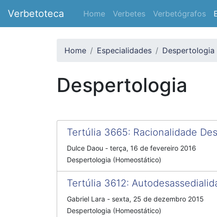
Verbetoteca
Home
Verbetes
Verbetógrafos
Home
Especialidades
Despertologia
Despertologia
Tertúlia 3665
:
Racionalidade De
Dulce Daou
-
terça, 16 de fevereiro 2016
Despertologia (Homeostático)
Tertúlia 3612
:
Autodesassedialid
Gabriel Lara
-
sexta, 25 de dezembro 2015
Despertologia (Homeostático)