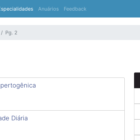
Especialidades
Anuários
Feedback
Pg. 2
spertogênica
ade Diária