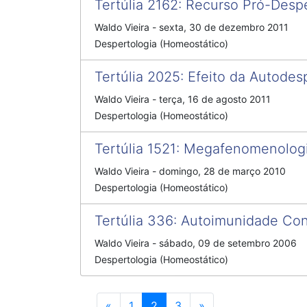
Tertúlia 2162
:
Recurso Pró-Despe
Waldo Vieira
-
sexta, 30 de dezembro 2011
Despertologia (Homeostático)
Tertúlia 2025
:
Efeito da Autodes
Waldo Vieira
-
terça, 16 de agosto 2011
Despertologia (Homeostático)
Tertúlia 1521
:
Megafenomenologi
Waldo Vieira
-
domingo, 28 de março 2010
Despertologia (Homeostático)
Tertúlia 336
:
Autoimunidade Con
Waldo Vieira
-
sábado, 09 de setembro 2006
Despertologia (Homeostático)
Anterior
Próximo
«
1
2
3
»