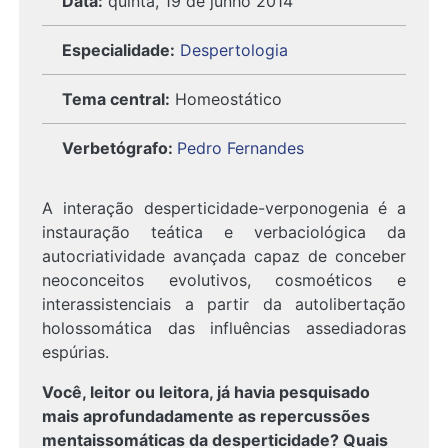
Data:
quinta, 19 de junho 2014
Especialidade:
Despertologia
Tema central:
Homeostático
Verbetógrafo
:
Pedro Fernandes
A interação desperticidade-verponogenia é a
instauração teática e verbaciológica da
autocriatividade avançada capaz de conceber
neoconceitos evolutivos, cosmoéticos e
interassistenciais a partir da autolibertação
holossomática das influências assediadoras
espúrias.
Você, leitor ou leitora, já havia pesquisado
mais aprofundadamente as repercussões
mentaissomáticas da desperticidade? Quais