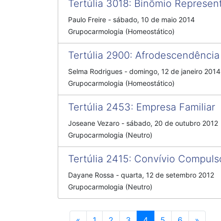
Tertúlia 3018
:
Binômio Represent
Paulo Freire
-
sábado, 10 de maio 2014
Grupocarmologia (Homeostático)
Tertúlia 2900
:
Afrodescendência
Selma Rodrigues
-
domingo, 12 de janeiro 2014
Grupocarmologia (Homeostático)
Tertúlia 2453
:
Empresa Familiar
Joseane Vezaro
-
sábado, 20 de outubro 2012
Grupocarmologia (Neutro)
Tertúlia 2415
:
Convívio Compuls
Dayane Rossa
-
quarta, 12 de setembro 2012
Grupocarmologia (Neutro)
Anterior
Próxi
«
1
2
3
4
5
6
»