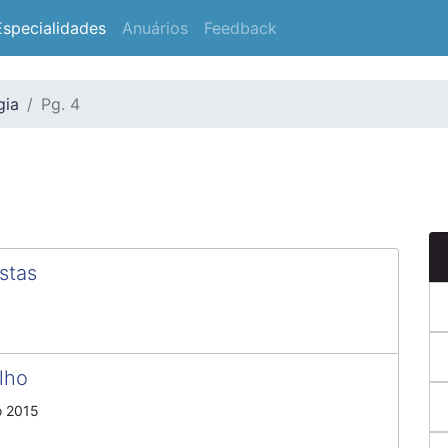
Especialidades
Anuários
Feedback
gia
Pg. 4
istas
ilho
o 2015