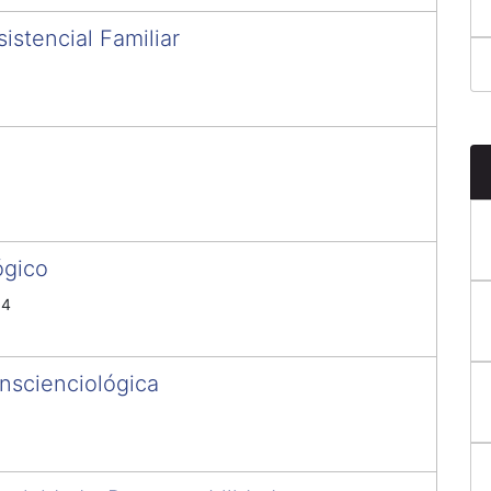
sistencial Familiar
ógico
14
nscienciológica