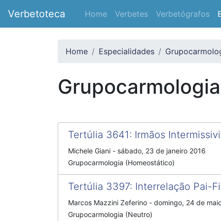
Verbetoteca
Home
Verbetes
Verbetógrafos
Home
Especialidades
Grupocarmolo
Grupocarmologia
Tertúlia 3641
:
Irmãos Intermissiv
Michele Giani
-
sábado, 23 de janeiro 2016
Grupocarmologia (Homeostático)
Tertúlia 3397
:
Interrelação Pai-F
Marcos Mazzini Zeferino
-
domingo, 24 de mai
Grupocarmologia (Neutro)