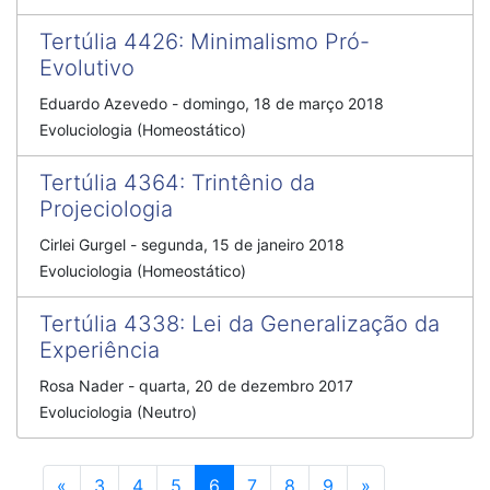
Tertúlia 4426
:
Minimalismo Pró-
Evolutivo
Eduardo Azevedo
-
domingo, 18 de março 2018
Evoluciologia (Homeostático)
Tertúlia 4364
:
Trintênio da
Projeciologia
Cirlei Gurgel
-
segunda, 15 de janeiro 2018
Evoluciologia (Homeostático)
Tertúlia 4338
:
Lei da Generalização da
Experiência
Rosa Nader
-
quarta, 20 de dezembro 2017
Evoluciologia (Neutro)
Anterior
Próximo
«
3
4
5
6
7
8
9
»