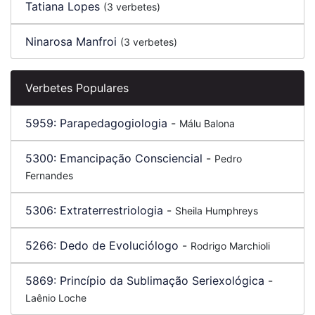
Tatiana Lopes
(3 verbetes)
Ninarosa Manfroi
(3 verbetes)
Verbetes Populares
5959:
Parapedagogiologia
-
Málu Balona
5300:
Emancipação Consciencial
-
Pedro
Fernandes
5306:
Extraterrestriologia
-
Sheila Humphreys
5266:
Dedo de Evoluciólogo
-
Rodrigo Marchioli
5869:
Princípio da Sublimação Seriexológica
-
Laênio Loche