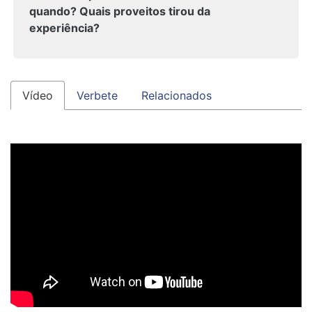
quando? Quais proveitos tirou da
experiência?
Vídeo
Verbete
Relacionados