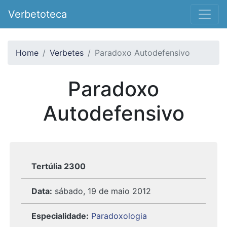
Verbetoteca
Home
Verbetes
Paradoxo Autodefensivo
Paradoxo
Autodefensivo
Tertúlia 2300
Data:
sábado, 19 de maio 2012
Especialidade:
Paradoxologia