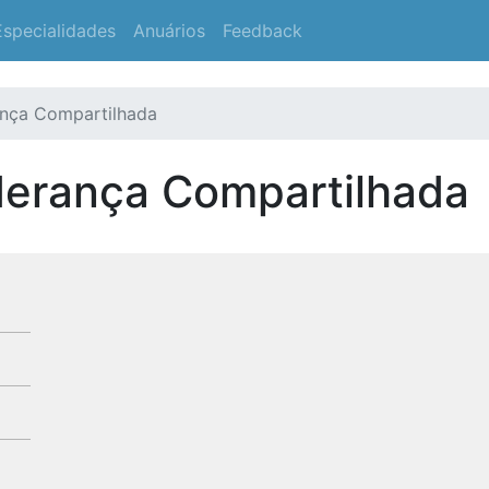
Especialidades
Anuários
Feedback
ança Compartilhada
derança Compartilhada