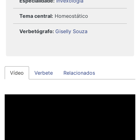
Especialidade:
Invexologia
Tema central:
Homeostático
Verbetógrafo
:
Giselly Souza
Vídeo
Verbete
Relacionados