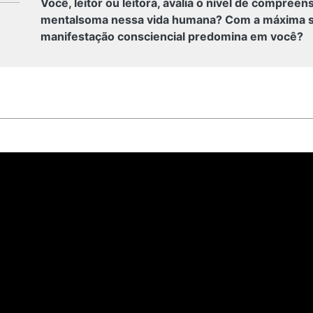
Você, leitor ou leitora, avalia o nível de compreen
mentalsoma nessa vida humana? Com a máxima sin
manifestação consciencial predomina em você?