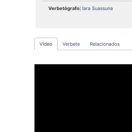
Verbetógrafo
:
Iara Suassuna
Vídeo
Verbete
Relacionados