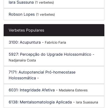
Iara Suassuna
(1 verbetes)
Robson Lopes
(1 verbetes)
Verbetes Populares
3100:
Acupuntura
-
Fabrício Faria
5927:
Percepção do Upgrade Holossomático
-
Nadjanaira Costa
7171:
Autopotencial Pró-homeostase
Holossomática
-
6031:
Integridade Afetiva
-
Madalena Esteves
6138:
Mentalsomatologia Aplicada
-
Iara Suassuna