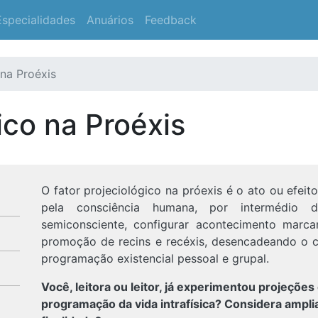
Especialidades
Anuários
Feedback
 na Proéxis
ico na Proéxis
O fator projeciológico na próexis é o ato ou efeito
pela consciência humana, por intermédio d
semiconsciente, configurar acontecimento marcan
promoção de recins e recéxis, desencadeando o 
programação existencial pessoal e grupal.
Você, leitora ou leitor, já experimentou projeçõe
programação da vida intrafísica? Considera ampli