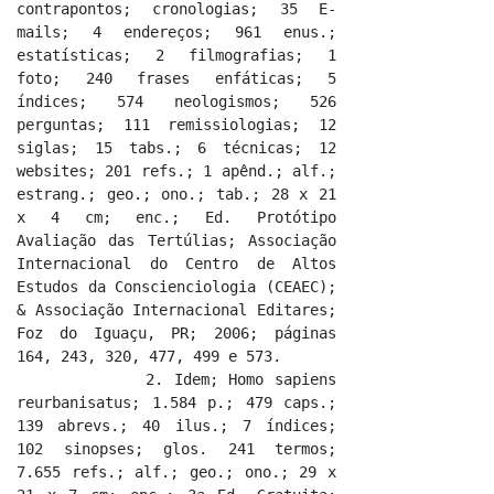
contrapontos; cronologias; 35 E-
mails; 4 endereços; 961 enus.; 
estatísticas; 2 filmografias; 1 
foto; 240 frases enfáticas; 5 
índices; 574 neologismos; 526 
perguntas; 111 remissiologias; 12 
siglas; 15 tabs.; 6 técnicas; 12 
websites; 201 refs.; 1 apênd.; alf.; 
estrang.; geo.; ono.; tab.; 28 x 21 
x 4 cm; enc.; Ed. Protótipo 
Avaliação das Tertúlias; Associação 
Internacional do Centro de Altos 
Estudos da Conscienciologia (CEAEC); 
& Associação Internacional Editares; 
Foz do Iguaçu, PR; 2006; páginas 
164, 243, 320, 477, 499 e 573.

            2. Idem; Homo sapiens 
reurbanisatus; 1.584 p.; 479 caps.; 
139 abrevs.; 40 ilus.; 7 índices; 
102 sinopses; glos. 241 termos; 
7.655 refs.; alf.; geo.; ono.; 29 x 