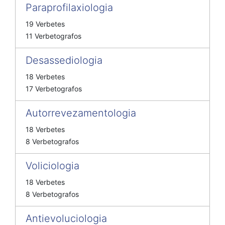
Paraprofilaxiologia
19 Verbetes
11 Verbetografos
Desassediologia
18 Verbetes
17 Verbetografos
Autorrevezamentologia
18 Verbetes
8 Verbetografos
Voliciologia
18 Verbetes
8 Verbetografos
Antievoluciologia