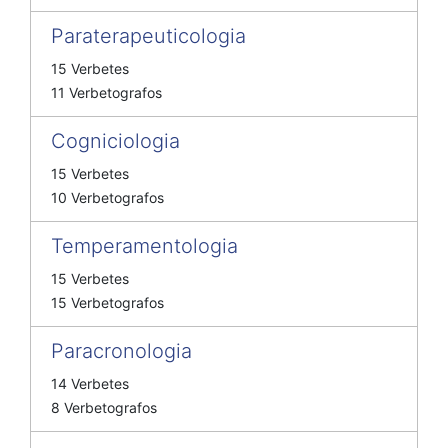
Paraterapeuticologia
15 Verbetes
11 Verbetografos
Cogniciologia
15 Verbetes
10 Verbetografos
Temperamentologia
15 Verbetes
15 Verbetografos
Paracronologia
14 Verbetes
8 Verbetografos