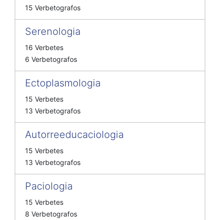
15 Verbetografos
Serenologia
16 Verbetes
6 Verbetografos
Ectoplasmologia
15 Verbetes
13 Verbetografos
Autorreeducaciologia
15 Verbetes
13 Verbetografos
Paciologia
15 Verbetes
8 Verbetografos