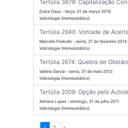
Tertúlia 3679
:
Capitalização Con
Dulce Daou
-
terça, 01 de março 2016
Voliciologia (Homeostático)
Tertúlia 2940
:
Vontade de Acerta
Marcello Paskulin
-
sexta, 21 de fevereiro 2014
Voliciologia (Homeostático)
Tertúlia 2674
:
Quebra de Obstác
Valéria Garcia
-
sexta, 31 de maio 2013
Voliciologia (Homeostático)
Tertúlia 2009
:
Opção pelo Autod
Adriana Lopes
-
domingo, 31 de julho 2011
Voliciologia (Homeostático)
Próximo
1
2
»