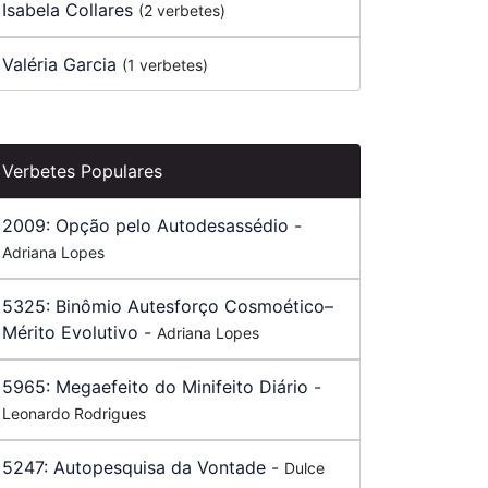
Isabela Collares
(2 verbetes)
Valéria Garcia
(1 verbetes)
Verbetes Populares
2009:
Opção pelo Autodesassédio
-
Adriana Lopes
5325:
Binômio Autesforço Cosmoético–
Mérito Evolutivo
-
Adriana Lopes
5965:
Megaefeito do Minifeito Diário
-
Leonardo Rodrigues
5247:
Autopesquisa da Vontade
-
Dulce