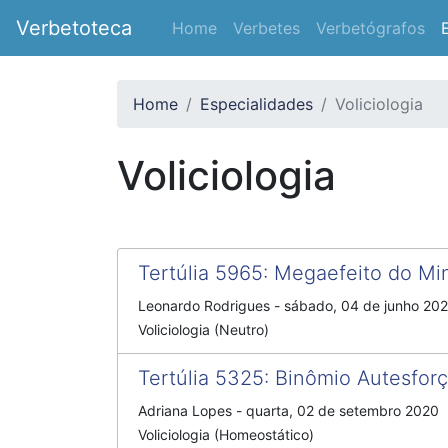
Verbetoteca
Home
Verbetes
Verbetógrafos
Home
Especialidades
Voliciologia
Voliciologia
Tertúlia 5965
:
Megaefeito do Mini
Leonardo Rodrigues
-
sábado, 04 de junho 20
Voliciologia (Neutro)
Tertúlia 5325
:
Binômio Autesforç
Adriana Lopes
-
quarta, 02 de setembro 2020
Voliciologia (Homeostático)