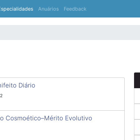
Especialidades
Anuários
Feedback
feito Diário
22
o Cosmoético–Mérito Evolutivo