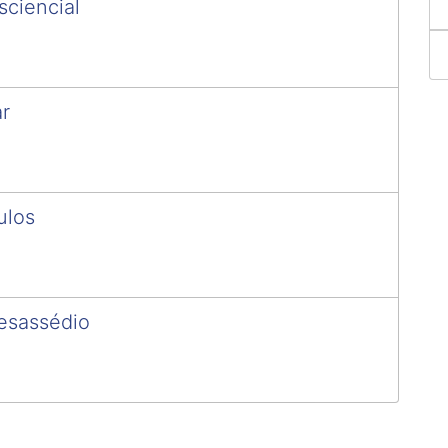
sciencial
r
ulos
esassédio