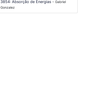
3854:
Absorção de Energias
-
Gabriel
Gonzalez