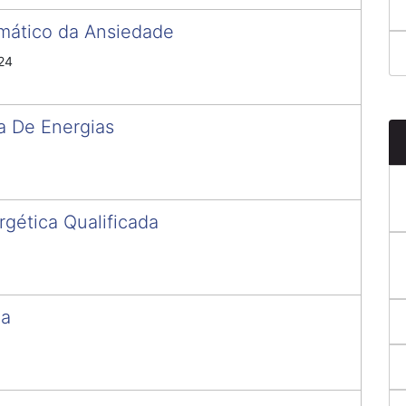
mático da Ansiedade
24
a De Energias
rgética Qualificada
ca