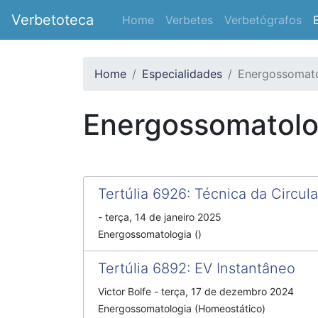
Verbetoteca
Home
Verbetes
Verbetógrafos
Home
Especialidades
Energossomato
Energossomatolo
Tertúlia 6926
:
Técnica da Circul
-
terça, 14 de janeiro 2025
Energossomatologia ()
Tertúlia 6892
:
EV Instantâneo
Victor Bolfe
-
terça, 17 de dezembro 2024
Energossomatologia (Homeostático)