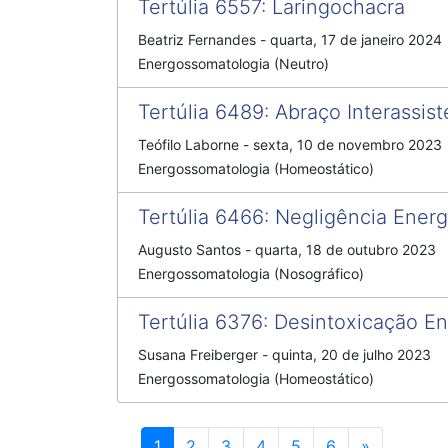
Tertúlia 6557
:
Laringochacra
Beatriz Fernandes
-
quarta, 17 de janeiro 2024
Energossomatologia (Neutro)
Tertúlia 6489
:
Abraço Interassist
Teófilo Laborne
-
sexta, 10 de novembro 2023
Energossomatologia (Homeostático)
Tertúlia 6466
:
Negligência Energ
Augusto Santos
-
quarta, 18 de outubro 2023
Energossomatologia (Nosográfico)
Tertúlia 6376
:
Desintoxicação En
Susana Freiberger
-
quinta, 20 de julho 2023
Energossomatologia (Homeostático)
Próximo
1
2
3
4
5
6
»