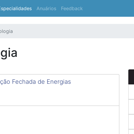
Especialidades
Anuários
Feedback
logia
gia
ação Fechada de Energias