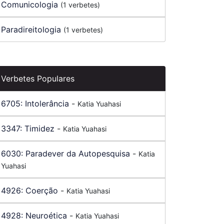
Comunicologia
(1 verbetes)
Paradireitologia
(1 verbetes)
Verbetes Populares
6705:
Intolerância
-
Katia Yuahasi
3347:
Timidez
-
Katia Yuahasi
6030:
Paradever da Autopesquisa
-
Katia
Yuahasi
4926:
Coerção
-
Katia Yuahasi
4928:
Neuroética
-
Katia Yuahasi