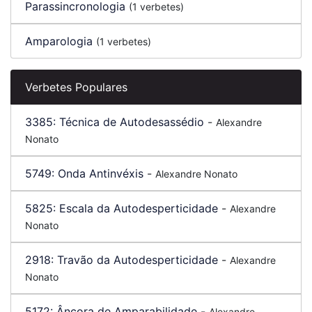
Parassincronologia
(1 verbetes)
Amparologia
(1 verbetes)
Verbetes Populares
3385:
Técnica de Autodesassédio
-
Alexandre
Nonato
5749:
Onda Antinvéxis
-
Alexandre Nonato
5825:
Escala da Autodesperticidade
-
Alexandre
Nonato
2918:
Travão da Autodesperticidade
-
Alexandre
Nonato
5172:
Âncora de Amparabilidade
-
Alexandre