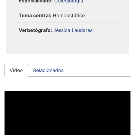
Especialidade:
Colegiologia
Tema central:
Homeostático
Verbetógrafo
:
Jéssica Laudares
Vídeo
Relacionados