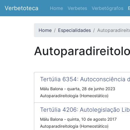
Verbetoteca
Home
Verbetes
Verbetógrafos
Home
Especialidades
Autoparadireit
Autoparadireitol
Tertúlia 6354
:
Autoconsciência 
Málu Balona
-
quarta, 28 de junho 2023
Autoparadireitologia (Homeostático)
Tertúlia 4206
:
Autolegislação Lib
Málu Balona
-
quinta, 10 de agosto 2017
Autoparadireitologia (Homeostático)