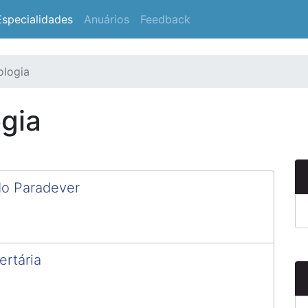
Especialidades
Anuários
Feedback
ologia
ogia
do Paradever
ertária