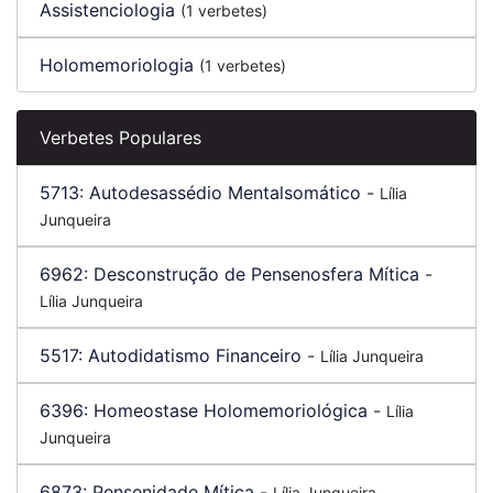
Assistenciologia
(1 verbetes)
Holomemoriologia
(1 verbetes)
Verbetes Populares
5713:
Autodesassédio Mentalsomático
-
Lília
Junqueira
6962:
Desconstrução de Pensenosfera Mítica
-
Lília Junqueira
5517:
Autodidatismo Financeiro
-
Lília Junqueira
6396:
Homeostase Holomemoriológica
-
Lília
Junqueira
6873:
Pensenidade Mítica
-
Lília Junqueira