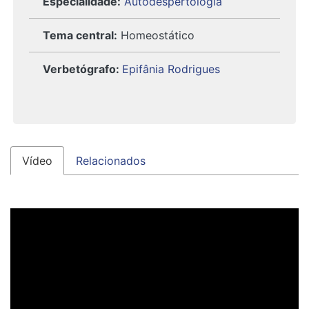
Especialidade:
Autodespertologia
Tema central:
Homeostático
Verbetógrafo
:
Epifânia Rodrigues
Vídeo
Relacionados